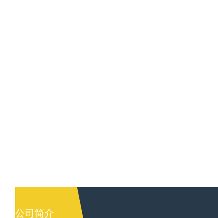
激光熔覆技术简介 激光熔覆技术是指以
激光熔覆
不同的填料方式在被...
不同的填料
公司简介